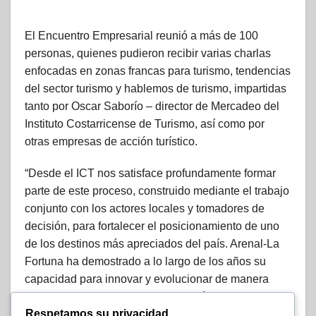
El Encuentro Empresarial reunió a más de 100
personas, quienes pudieron recibir varias charlas
enfocadas en zonas francas para turismo, tendencias
del sector turismo y hablemos de turismo, impartidas
tanto por Oscar Saborío – director de Mercadeo del
Instituto Costarricense de Turismo, así como por
otras empresas de acción turístico.
“Desde el ICT nos satisface profundamente formar
parte de este proceso, construido mediante el trabajo
conjunto con los actores locales y tomadores de
decisión, para fortalecer el posicionamiento de uno
de los destinos más apreciados del país. Arenal-La
Fortuna ha demostrado a lo largo de los años su
capacidad para innovar y evolucionar de manera
sostenible, dinamizando la economía local y
Respetamos su privacidad
generando empleo, encadenamientos y valor para el