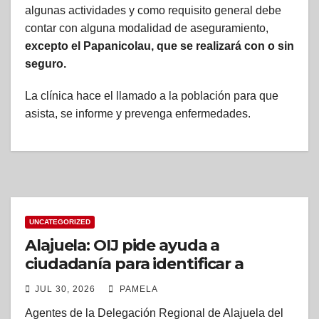
algunas actividades y como requisito general debe
contar con alguna modalidad de aseguramiento,
excepto el Papanicolau, que se realizará con o sin
seguro.
La clínica hace el llamado a la población para que
asista, se informe y prevenga enfermedades.
UNCATEGORIZED
Alajuela: OIJ pide ayuda a
ciudadanía para identificar a
sujeto relacionado con el delito de
JUL 30, 2026
PAMELA
robo
Agentes de la Delegación Regional de Alajuela del