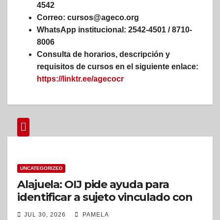
4542
Correo: cursos@ageco.org
WhatsApp institucional: 2542-4501 / 8710-
8006
Consulta de horarios, descripción y
requisitos de cursos en el siguiente enlace:
https://linktr.ee/agecocr
UNCATEGORIZED
Alajuela: OIJ pide ayuda para
identificar a sujeto vinculado con
delito de robo agravado
JUL 30, 2026
PAMELA