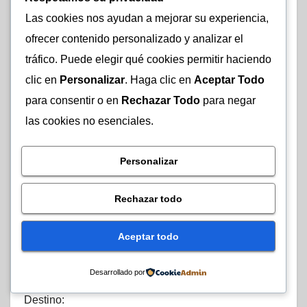
territorio. Sus escenarios naturales, aguas termales y
Las cookies nos ayudan a mejorar su experiencia,
amplia oferta de actividades al aire libre y culturales
ofrecer contenido personalizado y analizar el
continúan sorprendiendo a turistas nacionales e
tráfico. Puede elegir qué cookies permitir haciendo
internacionales y brindan una base excepcional para
clic en
Personalizar
. Haga clic en
Aceptar Todo
especializar la oferta en segmentos como el turismo
para consentir o en
Rechazar Todo
para negar
de bienestar. Desde el ICT vemos un gran valor en
fortalecer y promocionar esa especialización como
las cookies no esenciales.
parte de una visión orientada a mejorar la calidad del
crecimiento turístico de Costa Rica”, destacó
Personalizar
Saborío.
Rechazar todo
Próximos pasos para fortalecer el destino
La nueva marca es el inicio de una serie de acciones
Aceptar todo
orientadas en la promoción y posicionamiento de
Arenal – Fortuna, asi como, otros objetivos
Desarrollado por
plasmados en el Plan de Gestión Integral del
Destino: