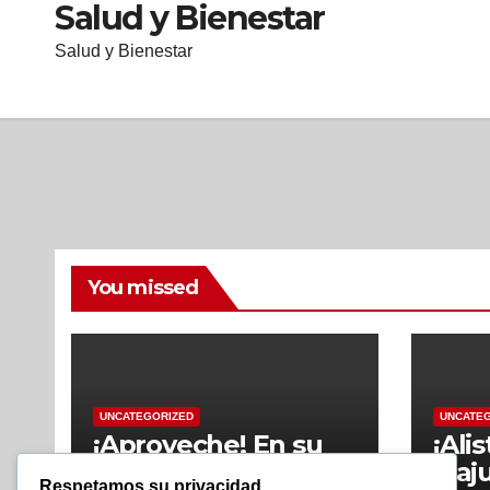
Salud y Bienestar
Salud y Bienestar
You missed
UNCATEGORIZED
UNCATE
¡Aproveche! En su
¡Ali
mes de aniversario
alaj
Respetamos su privacidad