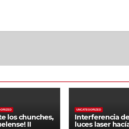
GORIZED
UNCATEGORIZED
ste los chunches,
Interferencia d
uelense! II
luces laser hací