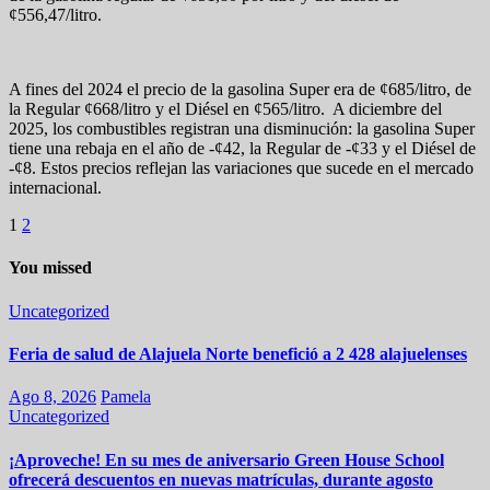
¢556,47/litro.
A fines del 2024 el precio de la gasolina Super era de ¢685/litro, de
la Regular ¢668/litro y el Diésel en ¢565/litro. A diciembre del
2025, los combustibles registran una disminución: la gasolina Super
tiene una rebaja en el año de -¢42, la Regular de -¢33 y el Diésel de
-¢8. Estos precios reflejan las variaciones que sucede en el mercado
internacional.
Paginación
1
2
de
You missed
entradas
Uncategorized
Feria de salud de Alajuela Norte benefició a 2 428 alajuelenses
Ago 8, 2026
Pamela
Uncategorized
¡Aproveche! En su mes de aniversario Green House School
ofrecerá descuentos en nuevas matrículas, durante agosto