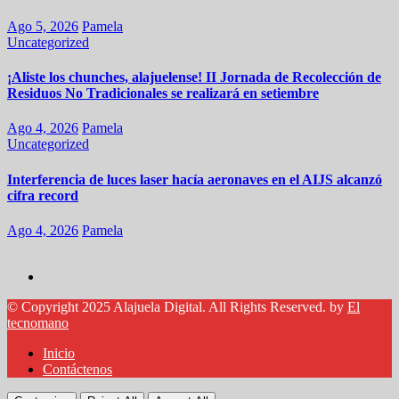
Ago 5, 2026
Pamela
Uncategorized
¡Aliste los chunches, alajuelense! II Jornada de Recolección de
Residuos No Tradicionales se realizará en setiembre
Ago 4, 2026
Pamela
Uncategorized
Interferencia de luces laser hacía aeronaves en el AIJS alcanzó
cifra record
Ago 4, 2026
Pamela
El periódico digital de Alajuela
© Copyright 2025 Alajuela Digital. All Rights Reserved. by
El
tecnomano
Inicio
Contáctenos