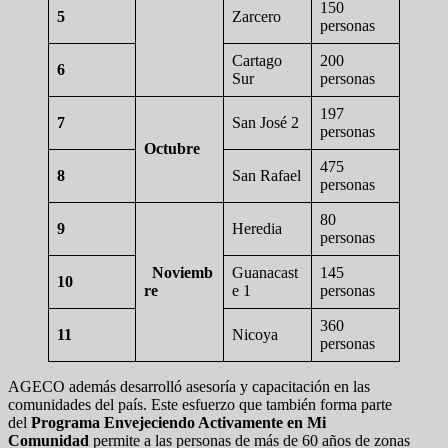
150
5
Zarcero
personas
Cartago
200
6
Sur
personas
197
7
San José 2
personas
Octubre
475
8
San Rafael
personas
80
9
Heredia
personas
Noviemb
Guanacast
145
10
re
e 1
personas
360
11
Nicoya
personas
AGECO además desarrolló asesoría y capacitación en las
comunidades del país. Este esfuerzo que también forma parte
del
Programa Envejeciendo Activamente en Mi
Comunidad
permite a las personas de más de 60 años de zonas