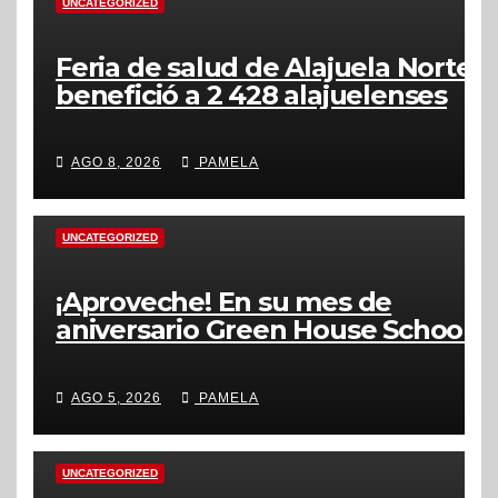
UNCATEGORIZED
Feria de salud de Alajuela Norte
benefició a 2 428 alajuelenses
AGO 8, 2026
PAMELA
UNCATEGORIZED
¡Aproveche! En su mes de
aniversario Green House School
ofrecerá descuentos en nuevas
matrículas, durante agosto
AGO 5, 2026
PAMELA
UNCATEGORIZED