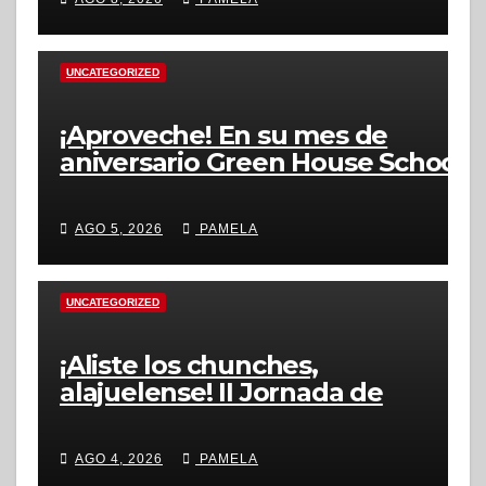
UNCATEGORIZED
¡Aproveche! En su mes de
aniversario Green House School
ofrecerá descuentos en nuevas
matrículas, durante agosto
AGO 5, 2026
PAMELA
UNCATEGORIZED
¡Aliste los chunches,
alajuelense! II Jornada de
Recolección de Residuos No
Tradicionales se realizará en
AGO 4, 2026
PAMELA
setiembre