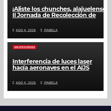
¡Aliste los chunches, alajuelense!
II Jornada de Recolección de
Residuos No Tradicionales se
realizará en setiembre
AGO 4, 2026
PAMELA
UNCATEGORIZED
Interferencia de luces laser
hacía aeronaves en el AIJS
alcanzó cifra record
AGO 4, 2026
PAMELA