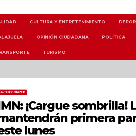
LIDAD
CULTURA Y ENTRETENIMIENTO
DEPOR
ALAJUELA
OPINIÓN CIUDADANA
POLÍTICA
TRANSPORTE
TURISMO
UNCATEGORIZED
IMN: ¡Cargue sombrilla! L
mantendrán primera par
este lunes