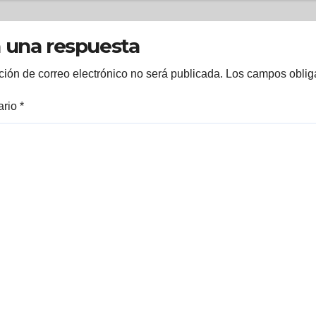
vas matrículas,
Residuos No
ante agosto
Tradicionales s
realizará en
 una respuesta
setiembre
ción de correo electrónico no será publicada.
Los campos oblig
ario
*