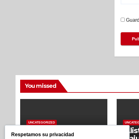
Guard
You missed
UNCATEGORIZED
UNCATE
¡Aproveche! En su
¡Ali
Respetamos su privacidad
mes de aniversario
alaj