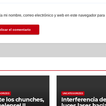
a mi nombre, correo electrónico y web en este navegador para
GORIZED
UNCATEGORIZED
ste los chunches,
Interferencia d
uelense! II
luces laser hací