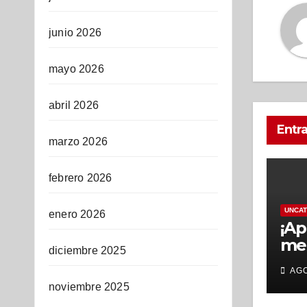
junio 2026
mayo 2026
abril 2026
Entr
marzo 2026
febrero 2026
UNCAT
enero 2026
¡Ap
mes
diciembre 2025
Gr
AGO
Sch
noviembre 2025
de