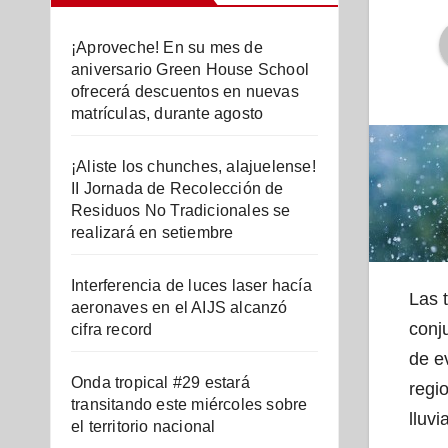
¡Aproveche! En su mes de
aniversario Green House School
ofrecerá descuentos en nuevas
matrículas, durante agosto
¡Aliste los chunches, alajuelense!
II Jornada de Recolección de
Residuos No Tradicionales se
realizará en setiembre
Interferencia de luces laser hacía
Las 
aeronaves en el AIJS alcanzó
conj
cifra record
de e
Onda tropical #29 estará
regio
transitando este miércoles sobre
lluvi
el territorio nacional