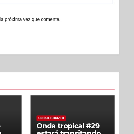
 la próxima vez que comente.
UNCATEGORIZED
e
Onda tropical #29
a
estará transitando