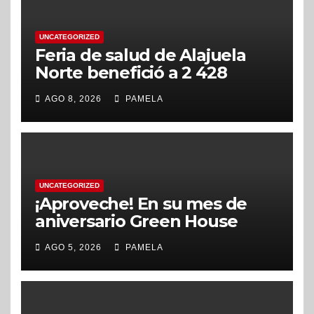
UNCATEGORIZED
Feria de salud de Alajuela
Norte benefició a 2 428
alajuelenses
AGO 8, 2026
PAMELA
UNCATEGORIZED
¡Aproveche! En su mes de
aniversario Green House
School ofrecerá descuentos
AGO 5, 2026
PAMELA
en nuevas matrículas,
durante agosto