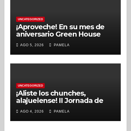
UNCATEGORIZED
¡Aproveche! En su mes de
aniversario Green House
School ofrecerá descuentos
AGO 5, 2026
PAMELA
en nuevas matrículas,
durante agosto
UNCATEGORIZED
¡Aliste los chunches,
alajuelense! II Jornada de
Recolección de Residuos No
AGO 4, 2026
PAMELA
Tradicionales se realizará en
setiembre