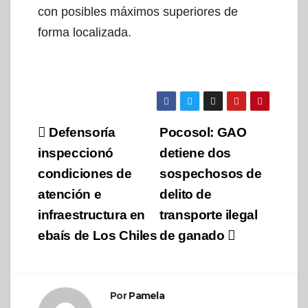
con posibles máximos superiores de
forma localizada.
Navegación
Defensoría
Pocosol: GAO
de
inspeccionó
detiene dos
condiciones de
sospechosos de
entradas
atención e
delito de
infraestructura en
transporte ilegal
ebaís de Los Chiles
de ganado
Por
Pamela