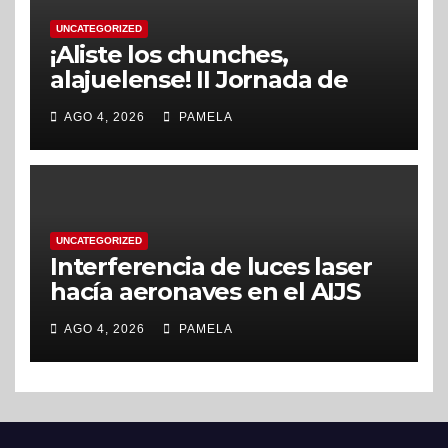
UNCATEGORIZED
¡Aliste los chunches,
alajuelense! II Jornada de
Recolección de Residuos No
AGO 4, 2026
PAMELA
Tradicionales se realizará en
setiembre
UNCATEGORIZED
Interferencia de luces laser
hacía aeronaves en el AIJS
alcanzó cifra record
AGO 4, 2026
PAMELA