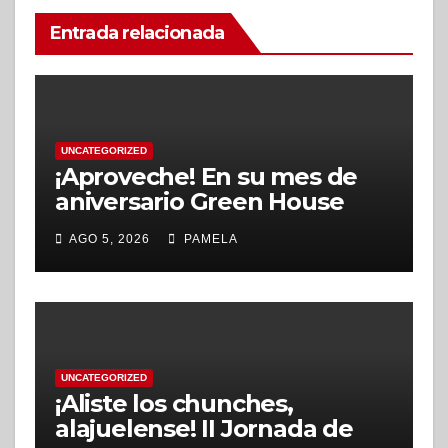
Entrada relacionada
UNCATEGORIZED
¡Aproveche! En su mes de
aniversario Green House
School ofrecerá descuentos
AGO 5, 2026
PAMELA
en nuevas matrículas,
durante agosto
UNCATEGORIZED
¡Aliste los chunches,
alajuelense! II Jornada de