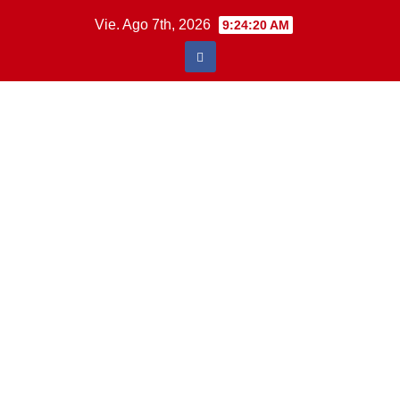
Saltar
Vie. Ago 7th, 2026
9:24:21 AM
al
contenido