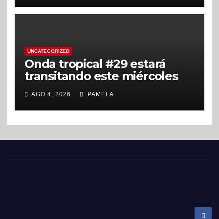
UNCATEGORIZED
Onda tropical #29 estará
transitando este miércoles
sobre el territorio nacional
AGO 4, 2026
PAMELA
El periódico digital de Alajuela