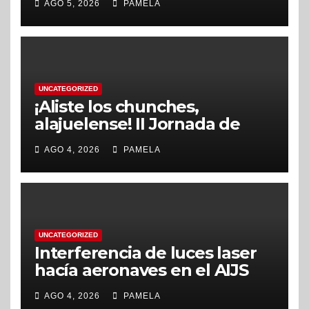
AGO 5, 2026
PAMELA
en nuevas matrículas,
durante agosto
UNCATEGORIZED
¡Aliste los chunches,
alajuelense! II Jornada de
Recolección de Residuos No
AGO 4, 2026
PAMELA
Tradicionales se realizará en
setiembre
UNCATEGORIZED
Interferencia de luces laser
hacía aeronaves en el AIJS
alcanzó cifra record
AGO 4, 2026
PAMELA