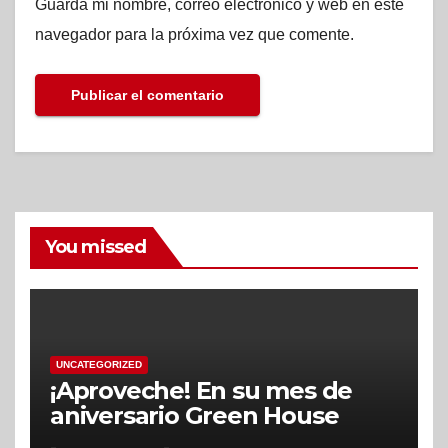
Guarda mi nombre, correo electrónico y web en este
navegador para la próxima vez que comente.
You missed
UNCATEGORIZED
¡Aproveche! En su mes de
aniversario Green House
School ofrecerá descuentos