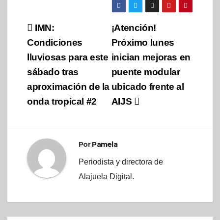
Navegación
IMN:
¡Atención!
de
Condiciones
Próximo lunes
lluviosas para este
inician mejoras en
entradas
sábado tras
puente modular
aproximación de la
ubicado frente al
onda tropical #2
AIJS
Por
Pamela
Periodista y directora de
Alajuela Digital.