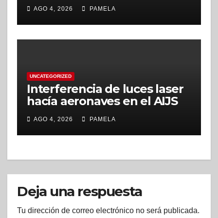
Recolección de Residuos No
AGO 4, 2026
PAMELA
Tradicionales se realizará en
setiembre
UNCATEGORIZED
Interferencia de luces laser
hacía aeronaves en el AIJS
alcanzó cifra record
AGO 4, 2026
PAMELA
Deja una respuesta
Tu dirección de correo electrónico no será publicada.